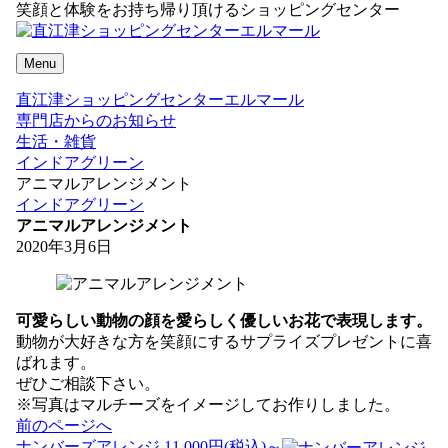
笑顔と体験をお持ち帰り頂けるショッピングセンター
Menu
直江津ショッピングセンターエルマール
専門店からのお知らせ
生活・雑貨
インドアグリーン
アニマルアレンジメント
インドアグリーン
アニマルアレンジメント
2020年3月6日
可愛らしい動物の顔を愛らしく優しいお花で表現します。
動物が大好きな方を笑顔にするサプライズプレゼントに喜
ばれます。
ぜひご相談下さい。
※写真はマルチーズをイメージしてお作りしました。
投
前のページへ
稿
ナンバーズアレンジ 11,000円(税込)～