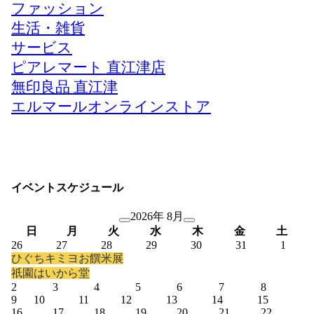
ファッション
生活・雑貨
サービス
ピアレマート 直江津店
無印良品 直江津
エルマールオンラインストア
イベントスケジュール
2026年 8月
日
月
火
水
木
金
土
26
27
28
29
30
31
1
ひぐちキミヨお饌米展
祇園はいから堂
2
3
4
5
6
7
8
9
10
11
12
13
14
15
16
17
18
19
20
21
22