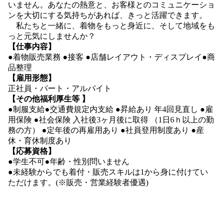
いません。あなたの熱意と、お客様とのコミュニケーショ
ンを大切にする気持ちがあれば、きっと活躍できます。
私たちと一緒に、着物をもっと身近に、そして地域をも
っと元気にしませんか？
【仕事内容】
●着物販売業務 ●接客 ●店舗レイアウト・ディスプレイ●商
品整理
【雇用形態】
正社員・パート・アルバイト
【その他福利厚生等 】
●制服支給●交通費規定内支給 ●昇給あり 年4回見直し ●雇
用保険 ●社会保険 入社後3ヶ月後に取得 （1日6ｈ以上の勤
務の方） ●定年後の再雇用あり ●社員登用制度あり ●産
休・育休制度あり
【応募資格】
●学生不可●年齢・性別問いません
●未経験からでも着付・販売スキルは1から身に付けてい
ただけます。(※販売・営業経験者優遇)